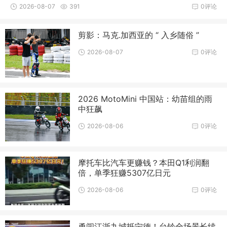
块，中国摩
2026-08-07
391
0评论
剪影：马克.加西亚的 “ 入乡随俗 ”
2026-08-07
0评论
2026 MotoMini 中国站：幼苗组的雨
中狂飙
2026-08-06
0评论
摩托车比汽车更赚钱？本田Q1利润翻
倍，单季狂赚5307亿日元
2026-08-06
0评论
勇闯江浙九城抵宁德！台铃全场景长续