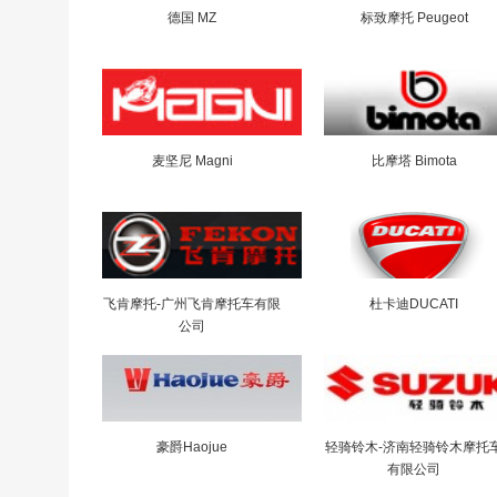
德国 MZ
标致摩托 Peugeot
麦坚尼 Magni
比摩塔 Bimota
飞肯摩托-广州飞肯摩托车有限
杜卡迪DUCATI
公司
豪爵Haojue
轻骑铃木-济南轻骑铃木摩托
有限公司