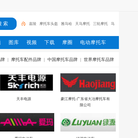
摩托车头盔
雅马哈
天马摩托
三轮摩托
马
全球
摩托车配件
摩托车
豪爵
嘉陵
题
图库
视频
下载
摩圈
电动摩托车
品牌
|
摩托车配件品牌
|
中国摩托车品牌
|
世界摩托车品牌
天丰电源
豪江摩托-广东省大冶摩托车有
限公司