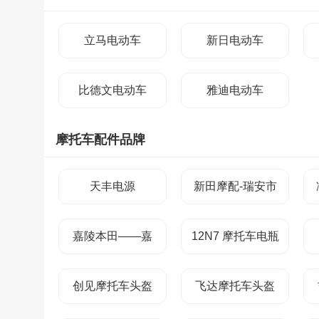
立马电动车
新日电动车
比德文电动车
雅迪电动车
摩托车配件品牌
天丰电源
新田摩配-瑞安市
新钿机车部件有限
嘉陵本田——嘉
12N7 摩托车电瓶
公司
陵-本田发动机有
格林电池
创见摩托车头盔
飞达摩托车头盔
限公司