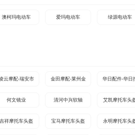
澳柯玛电动车
爱玛电动车
绿源电动车
凌云摩配-瑞安市
金田摩配-莱州金
华日配件-华日
凌云摩托车零部件
田摩托车配件有限
股集团
何文镜业
清河中兴软轴
艾凯摩托车头
厂
公司
吉祥摩托车头盔
宝马摩托车头盔
永明摩托车头