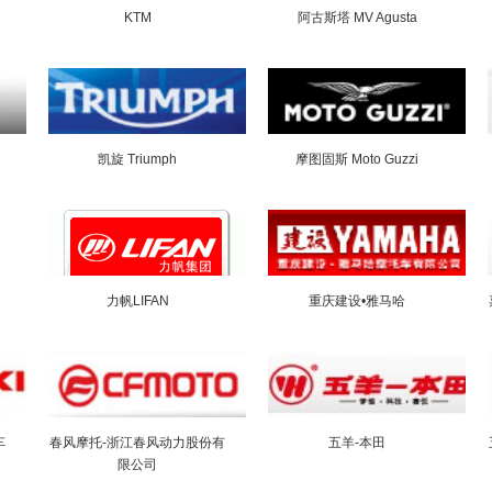
KTM
阿古斯塔 MV Agusta
凯旋 Triumph
摩图固斯 Moto Guzzi
力帆LIFAN
重庆建设•雅马哈
车
春风摩托-浙江春风动力股份有
五羊-本田
限公司