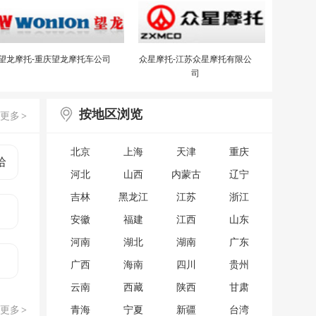
望龙摩托-重庆望龙摩托车公司
众星摩托-江苏众星摩托有限公
司
按地区浏览
更多
>
北京
上海
天津
重庆
哈
河北
山西
内蒙古
辽宁
吉林
黑龙江
江苏
浙江
安徽
福建
江西
山东
河南
湖北
湖南
广东
广西
海南
四川
贵州
云南
西藏
陕西
甘肃
更多
青海
宁夏
新疆
台湾
>