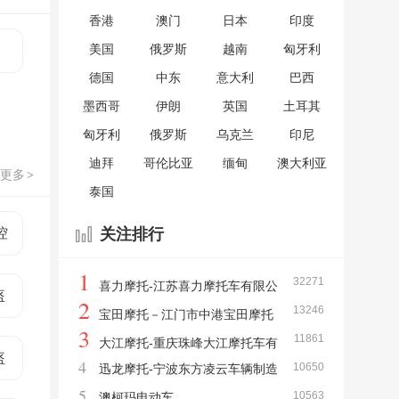
香港
澳门
日本
印度
美国
俄罗斯
越南
匈牙利
德国
中东
意大利
巴西
墨西哥
伊朗
英国
土耳其
匈牙利
俄罗斯
乌克兰
印尼
迪拜
哥伦比亚
缅甸
澳大利亚
更多
>
泰国
控
关注排行
1
32271
喜力摩托-江苏喜力摩托车有限公
盔
2
13246
司
宝田摩托－江门市中港宝田摩托
3
11861
车实业有限公司
大江摩托-重庆珠峰大江摩托车有
盔
4
10650
迅龙摩托-宁波东方凌云车辆制造
限公司
5
10563
有限公司
澳柯玛电动车